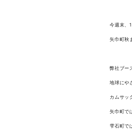
今週末、10
矢巾町秋
弊社ブー
地球にや
カムサッ
矢巾町で
雫石町で