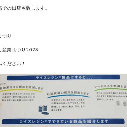
売での出店も致します。
まつり
産業まつり2023
みください！