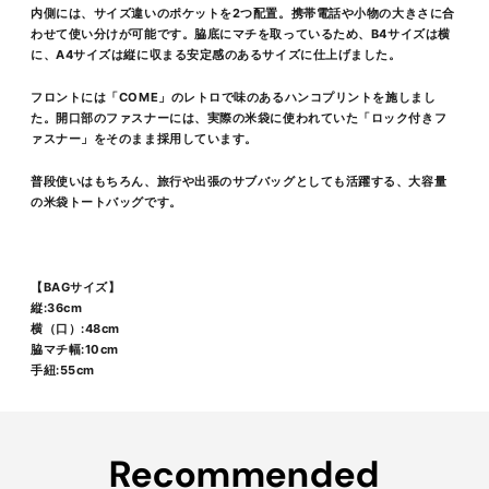
内側には、サイズ違いのポケットを
2
つ配置。携帯電話や小物の大きさに合
わせて使い分けが可能です。脇底にマチを取っているため、
B4
サイズは横
に、
A4
サイズは縦に収まる安定感のあるサイズに仕上げました。
フロントには「
COME
」のレトロで味のあるハンコプリントを施しまし
た。開口部のファスナーには、実際の米袋に使われていた「ロック付きフ
ァスナー」をそのまま採用しています。
普段使いはもちろん、旅行や出張のサブバッグとしても活躍する、大容量
の米袋トートバッグです。
【BAGサイズ】
縦:36cm
横（口）:48cm
脇マチ幅
:10cm
手紐:55cm
商
品
Recommended
を