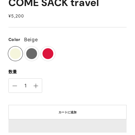
COME SACK travel
定
¥5,200
価
Beige
Color
数量
カートに追加