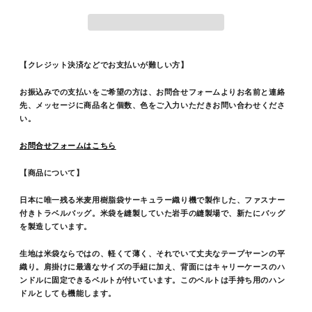
【クレジット決済などでお支払いが難しい方】
お振込みでの支払いをご希望の方は、お問合せフォームよりお名前と連絡
先、メッセージに商品名と個数、色をご入力いただきお
問い合わせくださ
い。
お問合せフォームはこちら
【商品について】
日本に唯一残る米麦用樹脂袋サーキュラー織り機で製作した、ファスナー
付きトラベルバッグ。米袋を縫製していた岩手
の縫製場で、新たにバッグ
を製造しています。
生地は米袋ならではの、軽くて薄く、それでいて丈夫なテープヤーンの平
織り。肩掛けに最適なサイズの手紐に加え、背面にはキャリーケースのハ
ンドルに固定できるベルトが付いています。このベルトは手持ち用のハン
ドルとしても機能します。