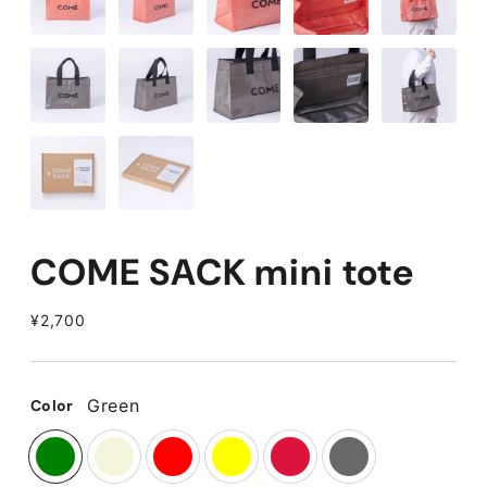
COME SACK mini tote
定
¥2,700
価
Green
Color