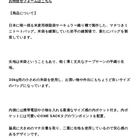
お問合せフォームはこちら
【商品について】
日本に唯一残る米麦用樹脂袋サーキュラー織り機で製作した、マチつきミ
ニトートバッグ。米袋を縫製していた岩手の縫製場で、新たにバッグを製
造しています。
生地は米袋ということもあり、軽く薄く丈夫なテープヤーンの平織り生
地。
30kg用の小さめの米袋を使用し、お買い物や外出にもちょうど良いサイズ
のバッグになっています。
内側には携帯電話や小物を入れる最適なサイズ感の内ポケット付き。内ポ
ケットには可愛いCOME SACKタグのワンポイントを配置。
脇底に大きめのマチ分量を取り、二重に生地を使用しているので安心感の
あるデザインです。